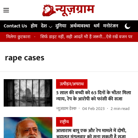
Contact Us
होम
देश
दुनिया
अर्थव्यवस्था
धर्म
मनोरंजन
खेल
जी
से मिलेगा छुटकारा
सिर्फ डाइट नहीं, सही आदतें भी हैं जरूरी...ऐसे रखें वजन पर कंट्
rape cases
उत्पीड़न/अपराध
5 साल की बच्ची को 65 दिनों के भीतर मिला
न्याय, रेप के आरोपी को फांसी की सजा
न्यूज़ग्राम डेस्क
04 Feb 2023
2
min read
राष्ट्रीय
आसाराम बापू एक और रेप मामले में दोषी,
अदालत मंगलवार को सुना सकती है सजा