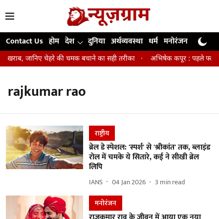
Contact Us
होम
देश
दुनिया
अर्थव्यवस्था
धर्म
मनोरंजन
खेल
जी
िन खराब, जानिए चेहरे की चमक बचाने का सही तरीका
अभिषेक कपूर : पहले फ्लॉप एक
rajkumar rao
राष्ट्रीय
ब्रेल डे स्पेशल: 'स्पर्श' से 'श्रीकांत' तक, ब्लाइंड
रोल में चमके ये सितारे, कई ने सीखी ब्रेल
लिपि
IANS
04 Jan 2026
3
min read
मनोरंजन
राजकुमार राव के जीवन में आया एक नया