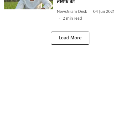
तारीफ की
NewsGram Desk
04 Jun 2021
2
min read
Load More