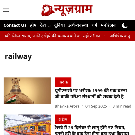
Contact Us
होम
देश
दुनिया
अर्थव्यवस्था
धर्म
मनोरंजन
खेल
जी
ं आपकी स्किन खराब, जानिए चेहरे की चमक बचाने का सही तरीका
अभिषेक कपूर : पहल
railway
India
यूपीएससी पर भरोसा: 1999 की एक घटना
जो बाकी परीक्षा संस्थानों को सबक देती है
Bhavika Arora
04 Sep 2025
3
min read
राष्ट्रीय
रेलवे में 26 दिसंबर से लागू होंगे नए नियम,
इतनी दूरी के बाद देना होगा बढ़ा हुआ किराया