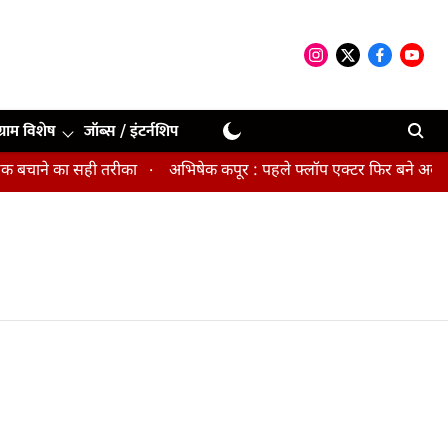
ग्राम विशेष
जॉब्स / इंटर्नशिप
 बचाने का सही तरीका
अभिषेक कपूर : पहले फ्लॉप एक्टर फिर बने अवॉर्ड वि