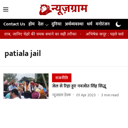
Contact Us
होम
देश
दुनिया
अर्थव्यवस्था
धर्म
मनोरंजन
खेल
जी
न खराब, जानिए चेहरे की चमक बचाने का सही तरीका
अभिषेक कपूर : पहले फ्लॉप एक्
patiala jail
राजनीति
जेल से रिहा हुए नवजोत सिंह सिद्धू
न्यूज़ग्राम डेस्क
01 Apr 2023
3
min read