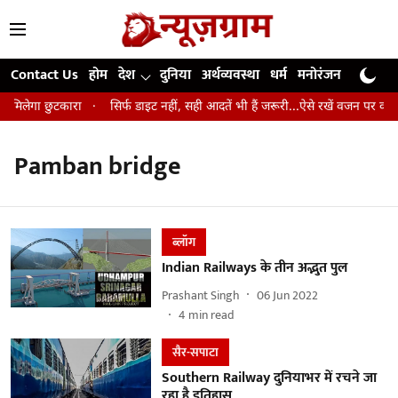
Contact Us
होम
देश
दुनिया
अर्थव्यवस्था
धर्म
मनोरंजन
खेल
जी
े मिलेगा छुटकारा
सिर्फ डाइट नहीं, सही आदतें भी हैं जरूरी...ऐसे रखें वजन पर कंट्र
Pamban bridge
ब्लॉग
Indian Railways के तीन अद्भुत पुल
Prashant Singh
06 Jun 2022
4
min read
सैर-सपाटा
Southern Railway दुनियाभर में रचने जा
रहा है इतिहास