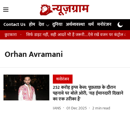
Contact Us
होम
देश
दुनिया
अर्थव्यवस्था
धर्म
मनोरंजन
खेल
जी
गा छुटकारा
सिर्फ डाइट नहीं, सही आदतें भी हैं जरूरी...ऐसे रखें वजन पर कंट्रोल और 
Orhan Avramani
मनोरंजन
252 करोड़ ड्रग्स केस: पूछताछ के दौरान
पहनावे पर बोले ओरी, 'यह ईमानदारी दिखाने
का एक तरीका है'
IANS
01 Dec 2025
2
min read