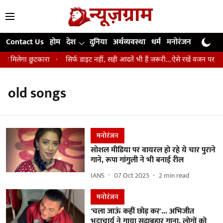
Contact Us
होम
देश
दुनिया
अर्थव्यवस्था
धर्म
मनोरंजन
खेल
जी
 से मिलेगा छुटकारा
सिर्फ डाइट नहीं, सही आदतें भी हैं जरूरी...ऐसे रखें वजन पर कंट्
old songs
मनोरंजन
सोशल मीडिया पर वायरल हो रहे ये चार पुराने
गाने, रूपा गांगुली ने भी बनाई रील
IANS
07 Oct 2025
2
min read
मनोरंजन
'चला जाऊं कहीं छोड़ कर'... अभिजीत
भट्टाचार्य ने गाया सदाबहार गाना, लोगों को