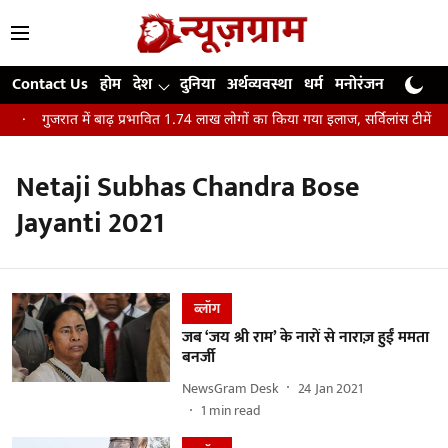
Contact Us
होम
देश
दुनिया
अर्थव्यवस्था
धर्म
मनोरंजन
खेल
जी
क
गुजरात में बाढ़ प्रभावित 1.74 लाख लोगों का किया गया इलाज, सर्विलांस टीमें घर-
Netaji Subhas Chandra Bose
Jayanti 2021
ब्लॉग
जब ‘जय श्री राम’ के नारों से नाराज़ हुईं ममता
बनर्जी
NewsGram Desk
24 Jan 2021
1
min read