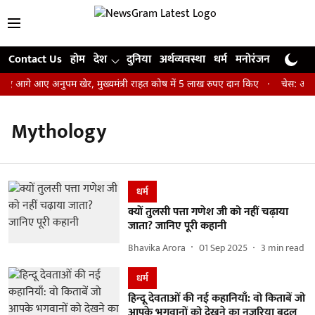
Contact Us
होम
देश
दुनिया
अर्थव्यवस्था
धर्म
मनोरंजन
खेल
जी
िए आगे आए अनुपम खेर, मुख्यमंत्री राहत कोष में 5 लाख रुपए दान किए
चेस: आर प्
Mythology
धर्म
क्यों तुलसी पत्ता गणेश जी को नहीं चढ़ाया
जाता? जानिए पूरी कहानी
Bhavika Arora
01 Sep 2025
3
min read
धर्म
हिन्दू देवताओं की नई कहानियाँ: वो किताबें जो
आपके भगवानों को देखने का नज़रिया बदल