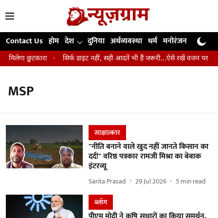
Contact Us
होम
देश
दुनिया
अर्थव्यवस्था
धर्म
मनोरंजन
खेल
जी
से मिलेगा छुटकारा
सिर्फ डाइट नहीं, सही आदतें भी हैं जरूरी...ऐसे रखें वजन पर कंट्
MSP
साक्षात्कार
"नीति बनाने वाले खुद नहीं जानते किसान का
दर्द!" वरिष्ठ पत्रकार रामजी मिश्रा का बेबाक
इंटरव्यू
Sarita Prasad
29 Jul 2026
5
min read
ब्लॉग
पीएम मोदी ने कृषि सुधारों का किया समर्थन,