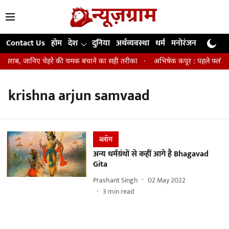
Contact Us
होम
देश
दुनिया
अर्थव्यवस्था
धर्म
मनोरंजन
खेल
जी
न खराब, जानिए चेहरे की चमक बचाने का सही तरीका
अभिषेक कपूर : पहले फ्लॉप एक्
krishna arjun samvaad
ब्लॉग
अन्य धर्मग्रंथों से कहीं आगे है Bhagavad
Gita
Prashant Singh
02 May 2022
3
min read