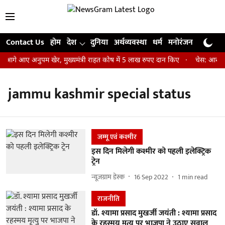
Contact Us
होम
देश
दुनिया
अर्थव्यवस्था
धर्म
मनोरंजन
खेल
जी
 आगे आए अनुपम खेर, मुख्यमंत्री राहत कोष में 5 लाख रुपए दान किए
चेस: आर प्रज
jammu kashmir special status
जम्‍मू एवं कश्‍मीर
इस दिन मिलेगी कश्मीर को पहली इलेक्ट्रिक
ट्रेन
न्यूज़ग्राम डेस्क
16 Sep 2022
1
min read
राजनीति
डॉ. श्यामा प्रसाद मुखर्जी जयंती : श्यामा प्रसाद
के रहस्मय मृत्यु पर भाजपा ने उठाए सवाल