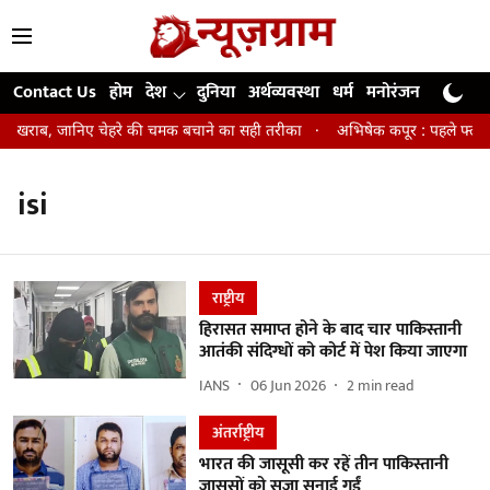
Contact Us
होम
देश
दुनिया
अर्थव्यवस्था
धर्म
मनोरंजन
खेल
जी
िन खराब, जानिए चेहरे की चमक बचाने का सही तरीका
अभिषेक कपूर : पहले फ्लॉप एक
isi
राष्ट्रीय
हिरासत समाप्त होने के बाद चार पाकिस्तानी
आतंकी संदिग्धों को कोर्ट में पेश किया जाएगा
IANS
06 Jun 2026
2
min read
अंतर्राष्ट्रीय
भारत की जासूसी कर रहें तीन पाकिस्तानी
जासूसों को सजा सुनाई गईं