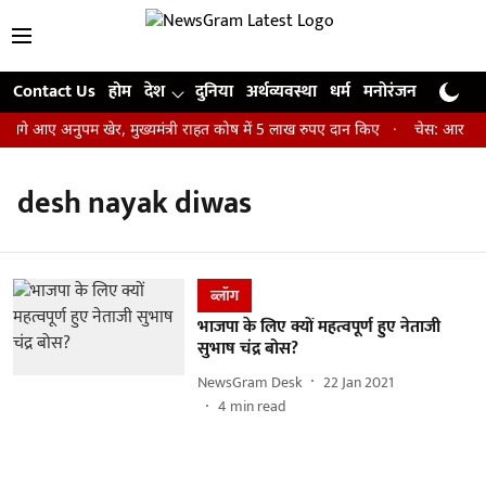
Contact Us
होम
देश
दुनिया
अर्थव्यवस्था
धर्म
मनोरंजन
खेल
जी
आगे आए अनुपम खेर, मुख्यमंत्री राहत कोष में 5 लाख रुपए दान किए
चेस: आर प्रज्
desh nayak diwas
ब्लॉग
भाजपा के लिए क्यों महत्वपूर्ण हुए नेताजी
सुभाष चंद्र बोस?
NewsGram Desk
22 Jan 2021
4
min read