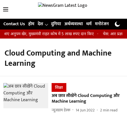
Contact Us
होम
देश
दुनिया
अर्थव्यवस्था
धर्म
मनोरंजन
खेल
जी
 आए अनुपम खेर, मुख्यमंत्री राहत कोष में 5 लाख रुपए दान किए
चेस: आर प्रज्ञाना
Cloud Computing and Machine
Learning
शिक्षा
अब छात्र सीखेंगे Cloud Computing और
Machine Learning
न्यूज़ग्राम डेस्क
14 Jun 2022
2
min read