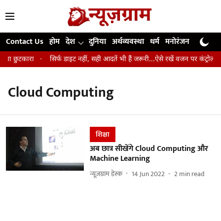
Contact Us
होम
देश
दुनिया
अर्थव्यवस्था
धर्म
मनोरंजन
खेल
जी
लेगा छुटकारा
सिर्फ डाइट नहीं, सही आदतें भी हैं जरूरी...ऐसे रखें वजन पर कंट्रोल औ
Cloud Computing
शिक्षा
अब छात्र सीखेंगे Cloud Computing और
Machine Learning
न्यूज़ग्राम डेस्क
14 Jun 2022
2
min read