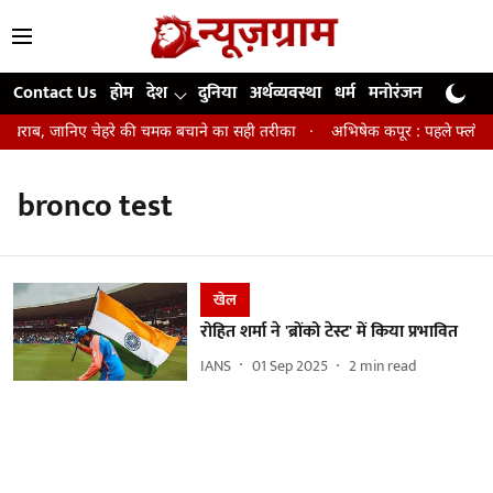
Contact Us
होम
देश
दुनिया
अर्थव्यवस्था
धर्म
मनोरंजन
खेल
जी
िन खराब, जानिए चेहरे की चमक बचाने का सही तरीका
अभिषेक कपूर : पहले फ्लॉप एक
bronco test
खेल
रोहित शर्मा ने 'ब्रोंको टेस्ट' में किया प्रभावित
IANS
01 Sep 2025
2
min read