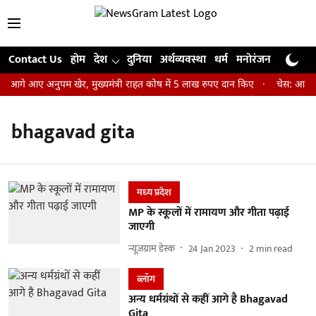
Contact Us
होम
देश
दुनिया
अर्थव्यवस्था
धर्म
मनोरंजन
खेल
जी
ए आगे आए अनुपम खेर, मुख्यमंत्री राहत कोष में 5 लाख रुपए दान किए
चेस: आर प्र
bhagavad gita
मध्‍य प्रदेश
MP के स्कूलों में रामायण और गीता पढ़ाई
जाएगी
न्यूज़ग्राम डेस्क
24 Jan 2023
2
min read
ब्लॉग
अन्य धर्मग्रंथों से कहीं आगे है Bhagavad
Gita