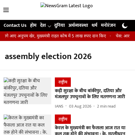
Contact Us
होम
देश
दुनिया
अर्थव्यवस्था
धर्म
मनोरंजन
खेल
जी
आगे आए अनुपम खेर, मुख्यमंत्री राहत कोष में 5 लाख रुपए दान किए
चेस: आर प्रज्
assembly election 2026
राष्ट्रीय
कड़ी सुरक्षा के बीच बांकीपुर, दतिया और
मंजलपुर उपचुनावों के लिए मतगणना जारी
IANS
03 Aug 2026
2
min read
राष्ट्रीय
केरल के मुख्यमंत्री का फैसला आज रात या
कल तक होने की संभावना : के. मुरलीधरन