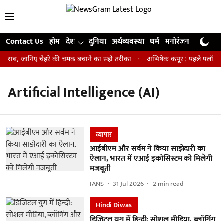
Contact Us
होम
देश
दुनिया
अर्थव्यवस्था
धर्म
मनोरंजन
खेल
जी
न खराब, जानिए चेहरे की चमक बचाने का सही तरीका
अभिषेक कपूर : पहले फ्लॉप एक्
Artificial Intelligence (AI)
व्यापार
आईबीएम और सर्वम ने किया साझेदारी का
ऐलान, भारत में एआई इकोसिस्टम को मिलेगी
मजबूती
IANS
31 Jul 2026
2
min read
Hindi Diwas
डिजिटल युग में हिन्दी: सोशल मीडिया, ब्लॉगिंग