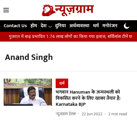
Contact Us
होम
देश
दुनिया
अर्थव्यवस्था
धर्म
मनोरंजन
खेल
जी
गुजरात में बाढ़ प्रभावित 1.74 लाख लोगों का किया गया इलाज, सर्विलांस टीमें घर-घर
Anand Singh
धर्म
भगवान Hanuman के जन्मस्थली को
विकसित करने के लिए खाका तैयार है:
Karnataka BJP
न्यूज़ग्राम डेस्क
22 Jun 2022
2
min read