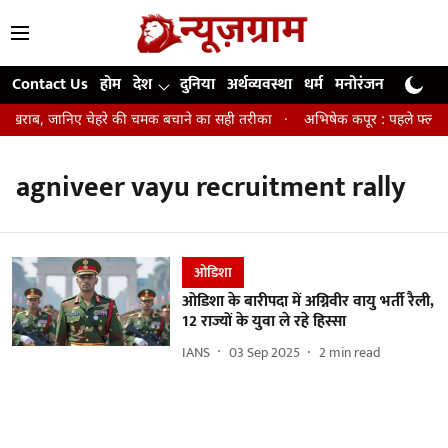
Contact Us
होम
देश
दुनिया
अर्थव्यवस्था
धर्म
मनोरंजन
खेल
जी
िन खराब, जानिए चेहरे की चमक बचाने का सही तरीका
अभिषेक कपूर : पहले फ्लॉप एक
agniveer vayu recruitment rally
ओडिशा
ओडिशा के बारीपदा में अग्निवीर वायु भर्ती रैली,
12 राज्यों के युवा ले रहे हिस्सा
IANS
03 Sep 2025
2
min read