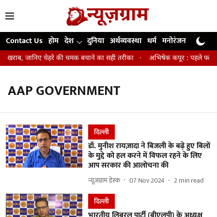
Contact Us
होम
देश
दुनिया
अर्थव्यवस्था
धर्म
मनोरंजन
खेल
जी
िन खराब, जानिए चेहरे की चमक बचाने का सही तरीका
अभिषेक कपूर : पहले फ्लॉप एक
AAP GOVERNMENT
दिल्ली
डॉ. मुनीश रायज़ादा ने बिजली के बढ़े हुए बिलों
के मुद्दे को हल करने में विफल रहने के लिए
आप सरकार की आलोचना की
न्यूज़ग्राम डेस्क
07 Nov 2024
2
min read
दिल्ली
भारतीय लिबरल पार्टी (बीएलपी) के अध्यक्ष