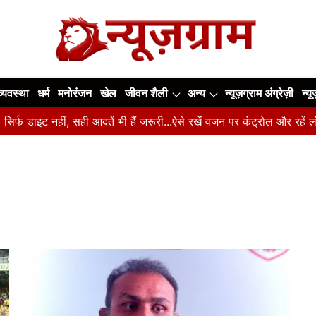
व्यवस्था
धर्म
मनोरंजन
खेल
जीवन शैली
अन्य
न्यूज़ग्राम अंग्रेज़ी
न्य
र्फ डाइट नहीं, सही आदतें भी हैं जरूरी...ऐसे रखें वजन पर कंट्रोल और रहें लंब