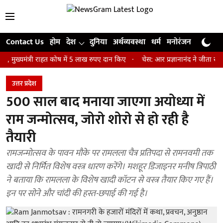
Contact Us
होम
देश
दुनिया
अर्थव्यवस्था
धर्म
मनोरंजन
खेल
जी
ंत्री राहत कोष में 5 लाख रुपए दान किए
चेस: आर प्रज्ञानानंद ने जीता सेंट लुइस 
उत्तर प्रदेश
500 साल बाद मनाया जाएगा अयोध्या में
राम जन्मोत्सव, जोरो शोरो से हो रही है
तैयारी
रामजन्मोत्सव के पावन मौके पर रामलला चैत्र प्रतिपदा से रामनवमी तक
खादी से निर्मित विशेष वस्त्र धारण करेंगे। मशहूर डिजाइनर मनीष त्रिपाठी
ने बताया कि रामलला के विशेष खादी कॉटन से वस्त्र तैयार किए गए हैं।
इन पर सोने और चांदी की हस्त-छपाई की गई है।