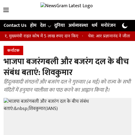
Contact Us
होम
देश
दुनिया
अर्थव्यवस्था
धर्म
मनोरंजन
खेल
जी
मंत्री राहत कोष में 5 लाख रुपए दान किए
चेस: आर प्रज्ञानानंद ने जीता सेंट लुइस
कर्नाटक
भाजपा बजरंगबली और बजरंग दल के बीच
संबंध बताएं: शिवकुमार
हिंदुत्ववादी संगठनों और बजरंग दल ने गुरुवार (4 मई) को राज्य के सभी
मंदिरों में हनुमान चालीसा का पाठ करने का आह्वान किया है।