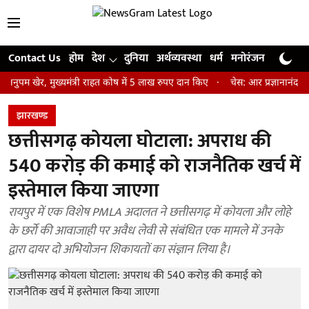
Contact Us
होम
देश
दुनिया
अर्थव्यवस्था
धर्म
मनोरंजन
खेल
जी
र, मुख्यमंत्री राहत कोष में 5 लाख रुपए दान किए
चेस: आर प्रज्ञानानंद ने जीता स
झारखण्‍ड
छत्तीसगढ़ कोयला घोटाला: अपराध की
540 करोड़ की कमाई को राजनैतिक खर्च में
इस्तेमाल किया जाएगा
रायपुर में एक विशेष PMLA अदालत ने छत्तीसगढ़ में कोयला और लोहे
के छर्रो की आवाजाही पर अवैध लेवी से संबंधित एक मामले में उनके
द्वारा दायर दो अभियोजन शिकायतों का संज्ञान लिया है।