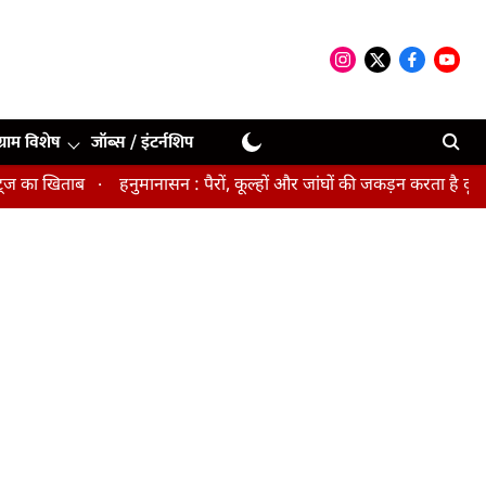
ग्राम विशेष
जॉब्स / इंटर्नशिप
ा खिताब
हनुमानासन : पैरों, कूल्हों और जांघों की जकड़न करता है दूर, पेल