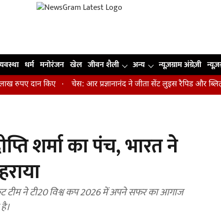
व्यवस्था
धर्म
मनोरंजन
खेल
जीवन शैली
अन्य
न्यूज़ग्राम अंग्रेज़ी
न्यूज़
रुपए दान किए
चेस: आर प्रज्ञानानंद ने जीता सेंट लुइस रैपिड और ब्लिट्ज क
प्ति शर्मा का पंच, भारत ने
 हराया
 टीम ने टी20 विश्व कप 2026 में अपने सफर का आगाज
है।