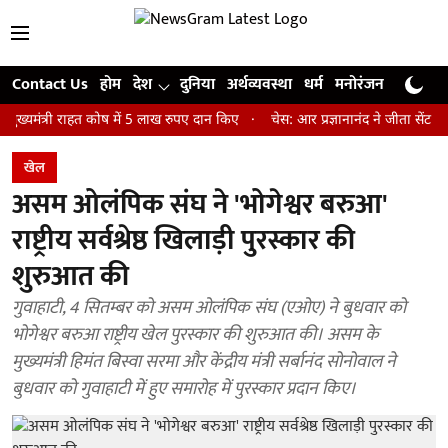
Contact Us
होम
देश
दुनिया
अर्थव्यवस्था
धर्म
मनोरंजन
खेल
जी
री राहत कोष में 5 लाख रुपए दान किए
चेस: आर प्रज्ञानानंद ने जीता सेंट लुइस रैप
खेल
असम ओलंपिक संघ ने 'भोगेश्वर बरुआ'
राष्ट्रीय सर्वश्रेष्ठ खिलाड़ी पुरस्कार की
शुरुआत की
गुवाहाटी, 4 सितम्बर को असम ओलंपिक संघ (एओए) ने बुधवार को
भोगेश्वर बरुआ राष्ट्रीय खेल पुरस्कार की शुरुआत की। असम के
मुख्यमंत्री हिमंत बिस्वा सरमा और केंद्रीय मंत्री सर्बानंद सोनोवाल ने
बुधवार को गुवाहाटी में हुए समारोह में पुरस्कार प्रदान किए।