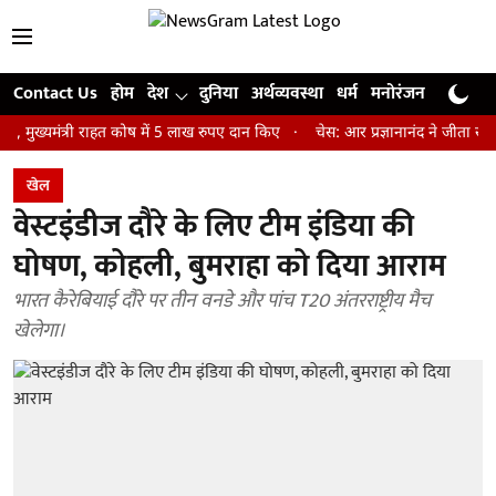
Contact Us
होम
देश
दुनिया
अर्थव्यवस्था
धर्म
मनोरंजन
खेल
जी
ंत्री राहत कोष में 5 लाख रुपए दान किए
चेस: आर प्रज्ञानानंद ने जीता सेंट लुइस 
खेल
वेस्टइंडीज दौरे के लिए टीम इंडिया की
घोषण, कोहली, बुमराहा को दिया आराम
भारत कैरेबियाई दौरे पर तीन वनडे और पांच T20 अंतरराष्ट्रीय मैच
खेलेगा।