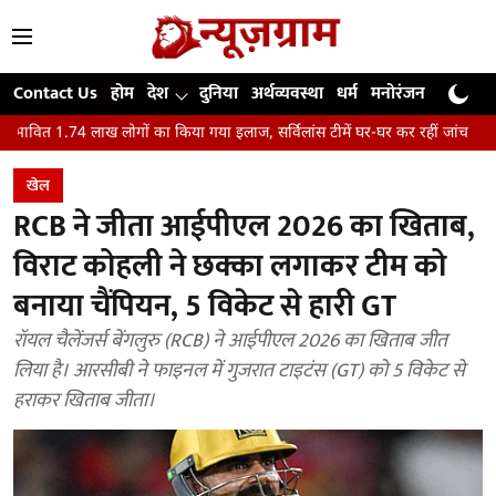
Contact Us
होम
देश
दुनिया
अर्थव्यवस्था
धर्म
मनोरंजन
खेल
जी
 लोगों का किया गया इलाज, सर्विलांस टीमें घर-घर कर रहीं जांच
कैसे भारत का प्रमुख ह
खेल
RCB ने जीता आईपीएल 2026 का खिताब,
विराट कोहली ने छक्का लगाकर टीम को
बनाया चैंपियन, 5 विकेट से हारी GT
रॉयल चैलेंजर्स बेंगलुरु (RCB) ने आईपीएल 2026 का खिताब जीत
लिया है। आरसीबी ने फाइनल में गुजरात टाइटंस (GT) को 5 विकेट से
हराकर खिताब जीता।