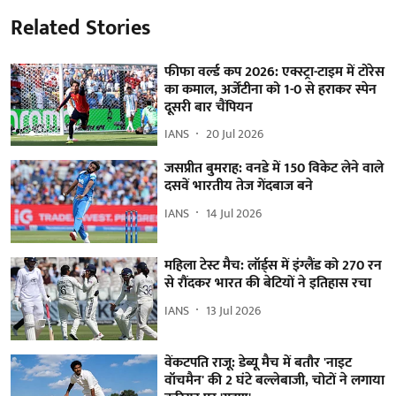
Related Stories
फीफा वर्ल्ड कप 2026: एक्स्ट्रा-टाइम में टोरेस
का कमाल, अर्जेंटीना को 1-0 से हराकर स्पेन
दूसरी बार चैंपियन
IANS
20 Jul 2026
जसप्रीत बुमराह: वनडे में 150 विकेट लेने वाले
दसवें भारतीय तेज गेंदबाज बने
IANS
14 Jul 2026
महिला टेस्ट मैच: लॉर्ड्स में इंग्लैंड को 270 रन
से रौंदकर भारत की बेटियों ने इतिहास रचा
IANS
13 Jul 2026
वेंकटपति राजू: डेब्यू मैच में बतौर 'नाइट
वॉचमैन' की 2 घंटे बल्लेबाजी, चोटों ने लगाया