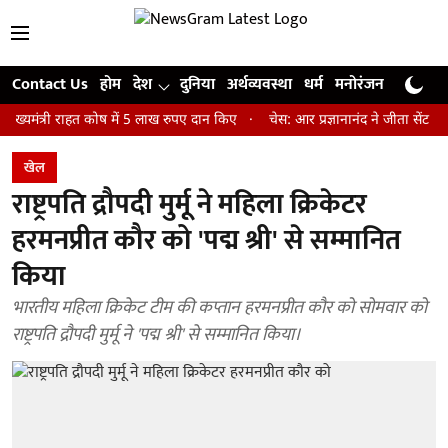
Contact Us
होम
देश
दुनिया
अर्थव्यवस्था
धर्म
मनोरंजन
खेल
जी
ी राहत कोष में 5 लाख रुपए दान किए
चेस: आर प्रज्ञानानंद ने जीता सेंट लुइस रैपि
खेल
राष्ट्रपति द्रौपदी मुर्मू ने महिला क्रिकेटर
हरमनप्रीत कौर को 'पद्म श्री' से सम्मानित
किया
भारतीय महिला क्रिकेट टीम की कप्तान हरमनप्रीत कौर को सोमवार को
राष्ट्रपति द्रौपदी मुर्मू ने 'पद्म श्री' से सम्मानित किया।