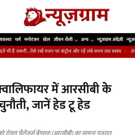
व्यवस्था
धर्म
मनोरंजन
खेल
जीवन शैली
अन्य
न्यूज़ग्राम अंग्रेज़ी
न्यूज़
ूरी...ऐसे रखें वजन पर कंट्रोल और रहें लंबे समय तक स्वस्थ
उंगलियां, कोहन
वालिफायर में आरसीबी के
नौती, जानें हेड टू हेड
 रॉयल चैलेंजर्स बेंगलुरु (आरसीबी) का सामना गुजरात