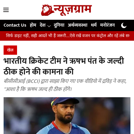
Contact Us
होम
देश
दुनिया
अर्थव्यवस्था
धर्म
मनोरंजन
खेल
जी
 सही आदतें भी हैं जरूरी...ऐसे रखें वजन पर कंट्रोल और रहें लंबे समय तक स्वस्थ
उंगल
खेल
भारतीय क्रिकेट टीम ने ऋषभ पंत के जल्दी
ठीक होने की कामना की
बीसीसीआई (BCCI) द्वारा साझा किए गए एक वीडियो में द्रविड़ ने कहा,
"आशा है कि ऋषभ जल्द ही ठीक होंगे।