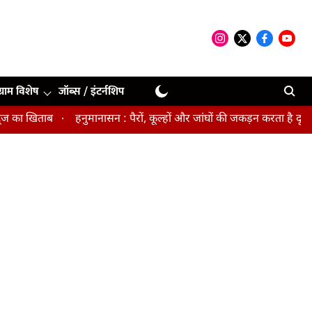
ग्राम विशेष
जॉब्स / इंटर्नशिप
 खिताब
हनुमानासन : पैरों, कूल्हों और जांघों की जकड़न करता है दूर, पेल