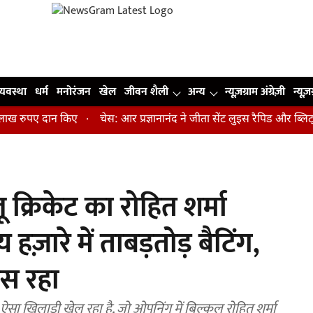
व्यवस्था
धर्म
मनोरंजन
खेल
जीवन शैली
अन्य
न्यूज़ग्राम अंग्रेज़ी
न्यूज़
रुपए दान किए
चेस: आर प्रज्ञानानंद ने जीता सेंट लुइस रैपिड और ब्लिट्ज का
लू क्रिकेट का रोहित शर्मा
हज़ारे में ताबड़तोड़ बैटिंग,
रस रहा
 एक ऐसा खिलाड़ी खेल रहा है, जो ओपनिंग में बिल्कुल रोहित शर्मा