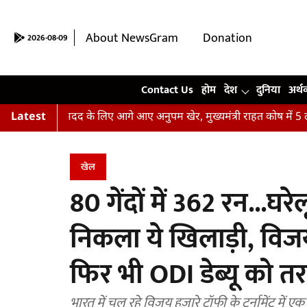
About NewsGram
Donation
2026-08-09
Contact Us
Contact Us
होम
देश
दुनिया
अर्थ
ढ़ितों की मदद के लिए आगे आए अनुपम खेर, मुख्यमंत्री राहत कोष में 5 लाख 
Latest
खेल
80 गेंदों में 362 रन...घरे
निकला ये खिलाड़ी, विजय 
फिर भी ODI डेब्यू को त
भारत में चल रहे विजय हज़ारे ट्रॉफी के टूर्नामेंट में