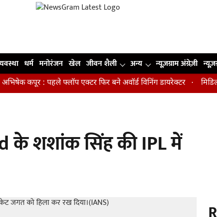
व्यवस्था
धर्म
मनोरंजन
खेल
जीवन शैली
अन्य
न्यूज़ग्राम अंग्रेज़ी
न्यूज़
क कपूर : पहले फ्लॉप एक्टर फिर बने अवॉर्ड विनिंग डायरेक्टर
मिडिल एज मे
े शशांक सिंह की IPL में
R