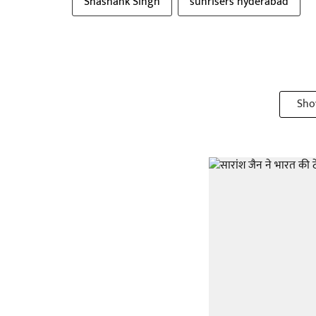
Shashank Singh
sunrisers hyderabad
Sho