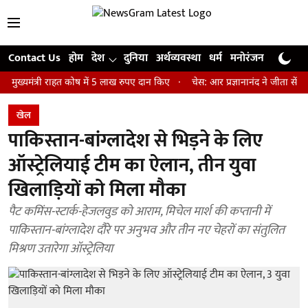
Contact Us
होम
देश
दुनिया
अर्थव्यवस्था
धर्म
मनोरंजन
खेल
जी
्री राहत कोष में 5 लाख रुपए दान किए
चेस: आर प्रज्ञानानंद ने जीता सेंट लुइस रै
खेल
पाकिस्तान-बांग्लादेश से भिड़ने के लिए
ऑस्ट्रेलियाई टीम का ऐलान, तीन युवा
खिलाड़ियों को मिला मौका
पैट कमिंस-स्टार्क-हेजलवुड को आराम, मिचेल मार्श की कप्तानी में
पाकिस्तान-बांग्लादेश दौरे पर अनुभव और तीन नए चेहरों का संतुलित
मिश्रण उतारेगा ऑस्ट्रेलिया