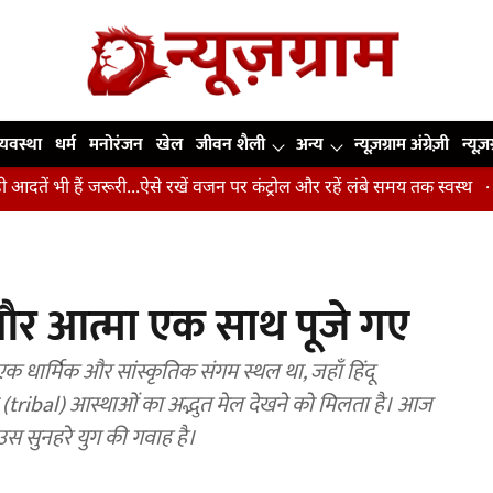
व्यवस्था
धर्म
मनोरंजन
खेल
जीवन शैली
अन्य
न्यूज़ग्राम अंग्रेज़ी
न्यूज़
 हैं जरूरी...ऐसे रखें वजन पर कंट्रोल और रहें लंबे समय तक स्वस्थ
उंगलिया
 और आत्मा एक साथ पूजे गए
एक धार्मिक और सांस्कृतिक संगम स्थल था, जहाँ हिंदू
(tribal) आस्थाओं का अद्भुत मेल देखने को मिलता है। आज
 उस सुनहरे युग की गवाह है।