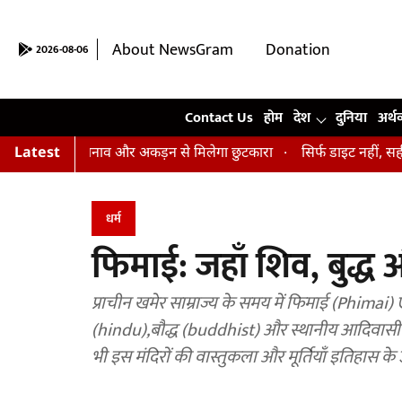
About NewsGram
Donation
2026-08-06
Contact Us
Contact Us
होम
देश
दुनिया
अर्थ
हस्तासन, तनाव और अकड़न से मिलेगा छुटकारा
Latest
सिर्फ डाइट नहीं, सही आदतें भी
धर्म
फिमाई: जहाँ शिव, बुद्ध
प्राचीन खमेर साम्राज्य के समय में फिमाई (Phimai) 
(hindu),बौद्ध (buddhist) और स्थानीय आदिवासी 
भी इस मंदिरों की वास्तुकला और मूर्तियाँ इतिहास के