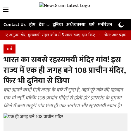
Contact Us
होम
देश
दुनिया
अर्थव्यवस्था
धर्म
मनोरंजन
खेल
जी
पम खेर, मुख्यमंत्री राहत कोष में 5 लाख रुपए दान किए
चेस: आर प्रज्ञानानंद ने 
धर्म
भारत का सबसे रहस्यमयी मंदिर गांव! इस
राज्य में एक ही जगह बने 108 प्राचीन मंदिर,
फिर भी दुनिया से छिपा
क्या आपने कभी ऐसी जगह के बारे में सुना है, जहां पूरे गांव की पहचान
एक-दो नहीं, बल्कि 108 प्राचीन मंदिरों से होती हो? झारखंड के दुमका
जिले में बसा मलूटी गांव ऐसा ही एक अनोखा और रहस्यमयी स्थान है।