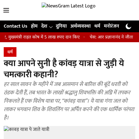
Contact Us
होम
देश
दुनिया
अर्थव्यवस्था
धर्म
मनोरंजन
खेल
जी
ंत्री राहत कोष में 5 लाख रुपए दान किए
चेस: आर प्रज्ञानानंद ने जीता सेंट लुइस 
धर्म
क्या आपने सुनी है कांवड़ यात्रा से जुड़ी ये
चमत्कारी कहानी?
हर साल सावन के महीने में जब आसमान से बारिश की बूंदें धरती को
ठंडक देती हैं, तब भारत के लाखों श्रद्धालु शिवभक्ति की अग्नि में तपकर
निकलते हैं एक विशेष यात्रा पर, “कांवड़ यात्रा”। ये यात्रा गंगा जल को
लाकर भगवान शिव के शिवलिंग पर अर्पित करने की एक धार्मिक परंपरा
है।