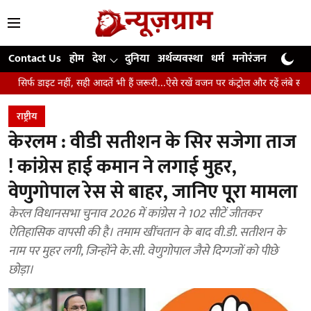
Contact Us
होम
देश
दुनिया
अर्थव्यवस्था
धर्म
मनोरंजन
खेल
जी
ं, सही आदतें भी हैं जरूरी...ऐसे रखें वजन पर कंट्रोल और रहें लंबे समय तक स्वस्थ
उं
राष्ट्रीय
केरलम : वीडी सतीशन के सिर सजेगा ताज
! कांग्रेस हाई कमान ने लगाई मुहर,
वेणुगोपाल रेस से बाहर, जानिए पूरा मामला
केरल विधानसभा चुनाव 2026 में कांग्रेस ने 102 सीटें जीतकर
ऐतिहासिक वापसी की है। तमाम खींचतान के बाद वी.डी. सतीशन के
नाम पर मुहर लगी, जिन्होंने के.सी. वेणुगोपाल जैसे दिग्गजों को पीछे
छोड़ा।