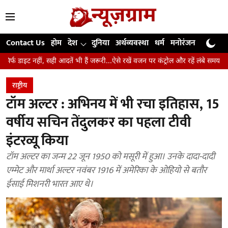
Contact Us
होम
देश
दुनिया
अर्थव्यवस्था
धर्म
मनोरंजन
खेल
जी
ही आदतें भी हैं जरूरी...ऐसे रखें वजन पर कंट्रोल और रहें लंबे समय तक स्वस्थ
उंगलिय
राष्ट्रीय
टॉम अल्टर : अभिनय में भी रचा इतिहास, 15
वर्षीय सचिन तेंदुलकर का पहला टीवी
इंटरव्यू किया
टॉम अल्टर का जन्म 22 जून 1950 को मसूरी में हुआ। उनके दादा-दादी
एम्मेट और मार्था अल्टर नवंबर 1916 में अमेरिका के ओहियो से बतौर
ईसाई मिशनरी भारत आए थे।