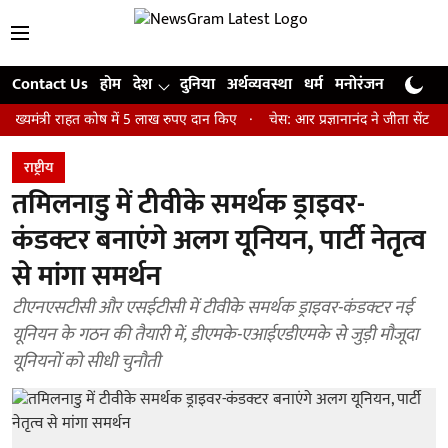
Contact Us
होम
देश
दुनिया
अर्थव्यवस्था
धर्म
मनोरंजन
खेल
जी
री राहत कोष में 5 लाख रुपए दान किए
चेस: आर प्रज्ञानानंद ने जीता सेंट लुइस रैप
राष्ट्रीय
तमिलनाडु में टीवीके समर्थक ड्राइवर-
कंडक्टर बनाएंगे अलग यूनियन, पार्टी नेतृत्व
से मांगा समर्थन
टीएनएसटीसी और एसईटीसी में टीवीके समर्थक ड्राइवर-कंडक्टर नई
यूनियन के गठन की तैयारी में, डीएमके-एआईएडीएमके से जुड़ी मौजूदा
यूनियनों को सीधी चुनौती