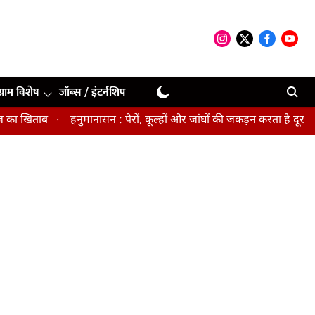
ग्राम विशेष
जॉब्स / इंटर्नशिप
खिताब
हनुमानासन : पैरों, कूल्हों और जांघों की जकड़न करता है दूर, पेल्