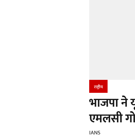
राष्ट्रीय
भाजपा ने य
एमलसी गोव
IANS