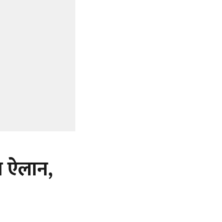
या ऐलान,