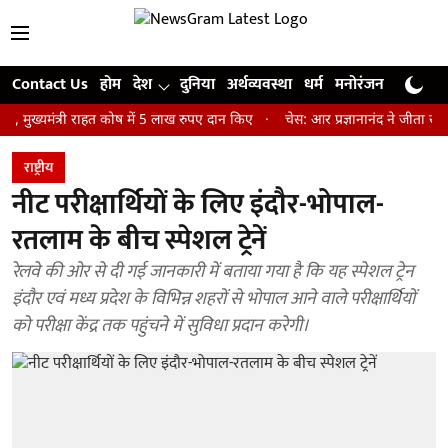
Contact Us
होम
देश
दुनिया
अर्थव्यवस्था
धर्म
मनोरंजन
खेल
जी
ंत्री राहत कोष में 5 लाख रुपए दान किए
चेस: आर प्रज्ञानानंद ने जीता सेंट लुइस 
राष्ट्रीय
नीट परीक्षार्थियों के लिए इंदौर-भोपाल-
रतलाम के बीच स्पेशल ट्रेनें
रेलवे की ओर से दी गई जानकारी में बताया गया है कि यह स्पेशल ट्रेन
इंदौर एवं मध्य प्रदेश के विभिन्न शहरों से भोपाल आने वाले परीक्षार्थियों
को परीक्षा केंद्र तक पहुंचने में सुविधा प्रदान करेगी।