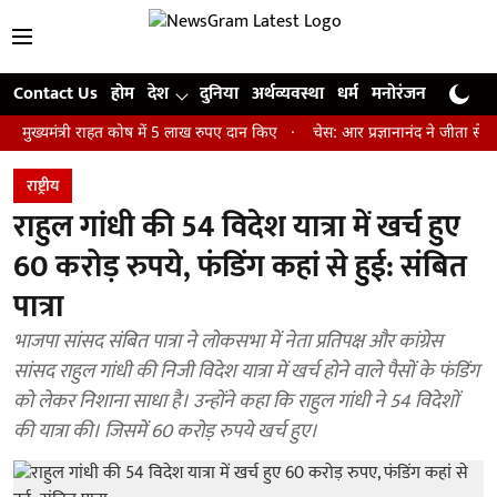
Contact Us
होम
देश
दुनिया
अर्थव्यवस्था
धर्म
मनोरंजन
खेल
जी
त्री राहत कोष में 5 लाख रुपए दान किए
चेस: आर प्रज्ञानानंद ने जीता सेंट लुइस र
राष्ट्रीय
राहुल गांधी की 54 विदेश यात्रा में खर्च हुए
60 करोड़ रुपये, फंडिंग कहां से हुई: संबित
पात्रा
भाजपा सांसद संबित पात्रा ने लोकसभा में नेता प्रतिपक्ष और कांग्रेस
सांसद राहुल गांधी की निजी विदेश यात्रा में खर्च होने वाले पैसों के फंडिंग
को लेकर निशाना साधा है। उन्होंने कहा कि राहुल गांधी ने 54 विदेशों
की यात्रा की। जिसमें 60 करोड़ रुपये खर्च हुए।