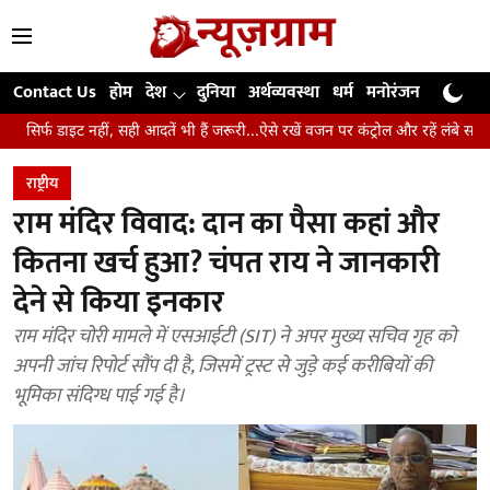
Contact Us
होम
देश
दुनिया
अर्थव्यवस्था
धर्म
मनोरंजन
खेल
जी
ं, सही आदतें भी हैं जरूरी...ऐसे रखें वजन पर कंट्रोल और रहें लंबे समय तक स्वस्थ
उं
राष्ट्रीय
राम मंदिर विवाद: दान का पैसा कहां और
कितना खर्च हुआ? चंपत राय ने जानकारी
देने से किया इनकार
राम मंदिर चोरी मामले में एसआईटी (SIT) ने अपर मुख्य सचिव गृह को
अपनी जांच रिपोर्ट सौंप दी है, जिसमें ट्रस्ट से जुड़े कई करीबियों की
भूमिका संदिग्ध पाई गई है।