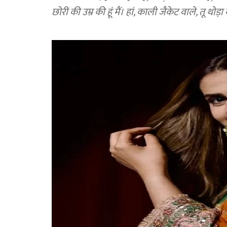
छोरी की उम्र की हूं मैं। हां, काली जैकेट वाले, तू थोड़ा क