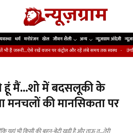
व्यवस्था
धर्म
मनोरंजन
खेल
जीवन शैली
अन्य
न्यूज़ग्राम अंग्रेज़ी
न्यूज़
रूरी...ऐसे रखें वजन पर कंट्रोल और रहें लंबे समय तक स्वस्थ
उंगलियां, कोहन
हूं मैं...शो में बदसलूकी के
किया मनचलों की मानसिकता पर
क्योंकि यहां भी किसी की बहन-बेटी खड़ी है और ताऊ तू...तेरी