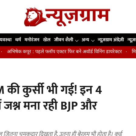
व्यवस्था
धर्म
मनोरंजन
खेल
जीवन शैली
अन्य
न्यूज़ग्राम अंग्रेज़ी
न्यूज़
ूर : पहले फ्लॉप एक्टर फिर बने अवॉर्ड विनिंग डायरेक्टर
मिडिल एज में त
 की कुर्सी भी गई! इन 4
यों जश्न मना रही BJP और
खेल जितना चमकदार दिखता है, उतना ही बेरहम भी होता है। कई